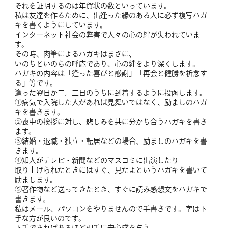
それを証明するのは年賀状の数といっています。
私は友達を作るために、出逢った縁のある人に必ず複写ハガ
キを書くようにしています。
インターネット社会の弊害で人々の心の絆が失われていま
す。
その時、肉筆によるハガキはまさに、
いのちといのちの呼応であり、心の絆をより深くします。
ハガキの内容は「逢った喜びと感謝」「再会と健勝を祈念す
る」等です。
逢った翌日か二，三日のうちに到着するように投函します。
①病気で入院した人があれば見舞いではなく、励ましのハガ
キを書きます。
②喪中の挨拶に対し、悲しみを共に分かち合うハガキを書き
ます。
③結婚・退職・独立・転居などの場合、励ましのハガキを書
きます。
④知人がテレビ・新聞などのマスコミに出演したり
取り上げられたときにはすぐ、見たよというハガキを書いて
励まします。
⑤著作物など送ってきたとき、すぐに読み感想文をハガキで
書きます。
私はメール、パソコンをやりませんので手書きです。字は下
手な方が良いのです。