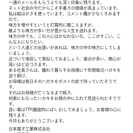
一通のメールをもらうよりも深く印象に残ります。
ネット社会の今だからこそ手書きの価値が高まっています。
私は絵はがきを使っています。コメント欄が少なくすみます
ので。
味方を増やすというと打算的に聞こえますが、
敵よりも味方が多い方が豊かな人生を送れます。
味方の中でも、この人にはかなわないな、ここがすごい、こ
んな人になりたい、
という人達との出逢いがあれば、味方の中の味方にしてしま
いましょう。
近づいて吸収して真似してみましょう。接点が多い、関心が
高いほど近づきます。
ある社長さんは、離れて暮らすお母様に十年間毎日ハガキを
送り続け、
お母様は毎日そのハガキをポストの前で待っていたそうで
す。
それはお母様が亡くなるまで続き、
何束にもなったハガキをお棺の中に入れて見送られたそうで
す。
良い事はTTP(徹底的にぱくる)してみましょう。お客様の心に
残ります。
今月もありがとうございます。
日本電子工業株式会社