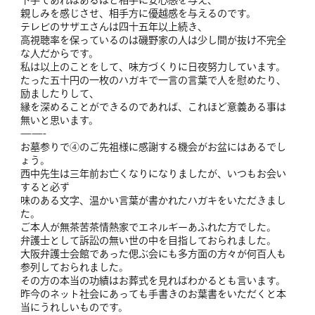
下手であればあるほど相手に安心感を与え、
親しみを感じさせ、相手方に優越感を与えるのです。
テレビのサザエさんは四十五年以上続き、
高視聴率を保っているのは磯野家の人は少し間が抜け不完全
な人だからです。
私は以上のことをして、味方づくりに日夜努力しています。
たった五十円の一枚のハガキで一言の言葉で人を慰めたり、
励ましたりして、
縁を深めることができるのであれば、これほど意義ある事は
無いと思います。
——-
お墓参りで④のご先祖様に感謝する機会がお盆にはあるでし
ょう。
西中先生は三年前お亡くなりになりましたが、いつもお会い
すると必ず
味のある文字、温かい言葉が書かれたハガキをいただきまし
た。
ご本人が無茶苦茶情熱家でエネルギーあふれた方でした。
弁護士として訴訟の無い世の中を目指しておられました。
大阪弁護士会館であった偲ぶ会にも多方面の方々が何百人も
参列しておられました。
その方の本当の功績はお葬式を見ればわかるとも言います。
昨今のネット社会にあっても手書きのお葉書をいただくと本
当にうれしいものです。