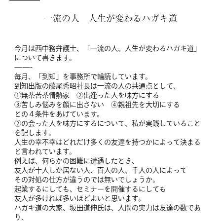
一流の人 人生が変わるハガキ道
今月は西中務弁護士、「一流の人、人生が変わるハガキ道」
について書きます。
——-
毎月、「到知」を事務所で輪読しています。
到知出版の藤尾秀昭社長は一流の人の共通点として、
①無茶苦茶情熱家 ②出逢った人を味方にする
③苦しみ悩みを顔に出さない ④親祖先を大切にする
との４条件をあげています。
②の会った人を味方にするについて、私が実践していること
を記します。
人生の幸不幸はどれだけ多くの友達を持つかによって決まる
と言われています。
例えば、何らかの困難に遭遇したとき、
友人が十人しか居ない人、百人の人、千人の人によって
その対処の仕方が違うのでは無いでしょうか。
起業するにしても、セミナーを開催するにしても
友人が多ければ多いほどよいと思います。
ハガキ道の大家、坂田道伸氏は、人間の実力は友達の数であ
り、