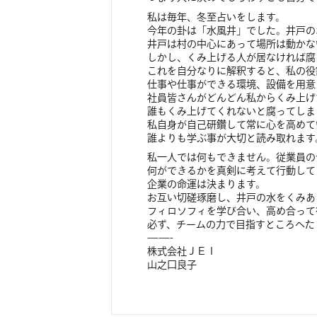
私は毎年、冬至占いをします。
今年の卦は「水風井」でした。井戸の
井戸は村の中心にあって場所は動かな
しかし、くみ上げる人が居なければ腐
これを自分なりに解釈すると、私の役
仕事や仕事ができる環境、設備を用意
社員皆さんがどんどん私からくみ上げ
誰もくみ上げてくれないと腐ってしま
私自身が自己研鑽して常に心を高めて
誰よりも学ぶ事が大切と読み取れます
私一人では何もできません。従業員の
何ができるかを真剣に考えて行動して
企業の命運は決まります。
お互い切磋琢磨し、井戸の水をくみあ
フィロソフィを学び合い、高め合って
必ず、チームの力で目指すところへた
——-
株式会社ＪＥＩ
山之口良子