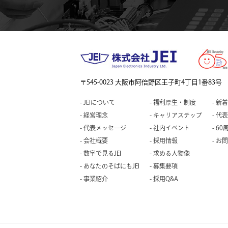
〒545-0023 大阪市阿倍野区王子町4丁目1番83号
JEIについて
福利厚生・制度
新着
経営理念
キャリアステップ
代表
代表メッセージ
社内イベント
60
会社概要
採用情報
お問
数字で見るJEI
求める人物像
あなたのそばにもJEI
募集要項
事業紹介
採用Q&A