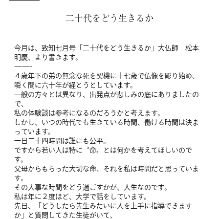
二十代をどう生きるか
今月は、致知七月号「二十代をどう生きるか」大仏師 松本
明慶、より書きます。
——-
４歳年下の弟の無念な死を契機に十七歳で仏像を彫り始め、
瞬く間に六十年が経とうとしています。
一般の方々とは異なり、出発点が悲しみの底にありましたの
で、
私の体験談は参考になるのだろうかと考えます。
しかし、いつの時代でも生きている時間、働ける時間は決ま
っています。
一日二十四時間は誰にも公平。
ですから若い人は特に〝命〟とは何かを考えてほしいので
す。
父母からもらった大切な命、それを私は時間だと思っていま
す。
その大事な時間をどう過ごすかが、人生なのです。
私は年に２度ほど、大学で話をしています。
先日、「どうしたら先生みたいに人を上手に指導できます
か」と質問してきた生徒がいて、