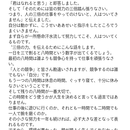
「君はなれると思う」と即答しました。
そして「そのためには皆の努力の三倍踏ん張りなさい。
つまり、人の三倍の仕事をやってのけないと、人はついてき
ません」と伝えました。
自分は動かずに、こうせいああせいと指示をしたところでう
まくいきません。
まず自らが一所懸命汗水流して努力してこそ、人はついてく
るものです。
〝三倍の力〟を伝えるためにこんな話をします。
一日を三で割ると八時間という数字が出てくるでしょう。
最初の八時間は誰よりも競争心を持って仕事を頑張りなさ
い。
「人との競争」と皆さん勘違いされますが、競争するのは誰
でもない「自分」です。
もう一つの八時間は休息の時間。ぐっすり寝て、十分に休み
なさいということです。
そして残りの八時間が一番大切で、
この時間をどう使うかが人生を決めると言っても過言ではあ
りません。
仕事の後に遊びに行くのか、それとも一時間でも二時間でも
一人で腕を磨くのか。
その小さな努力を一年も続ければ、必ず大きな差となって表
れるものです。