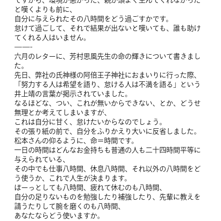
ですから、環境が悪かった、親が頭よく生んでくれなかった
と嘆くよりも前に、
自分に与えられたその八時間をどう過ごすかです。
怠けて過ごして、それで結果が出ないと嘆いても、誰も助け
てくれる人はいません。
——-
六月のレターに、芳村思風先生の命の輝きについて書きまし
た。
先日、弊社の氏神様の阿倍王子神社におまいりに行った際、
「努力する人は希望を語り、怠ける人は不満を語る」という
井上靖の言葉が掲示されていました。
なるほどな、つい、これが無いからできない、とか、どうせ
無理とか考えてしまいますが、
これは自分に甘く、怠けたいからなのでしょう。
その張り紙の前で、自分をふりかえり大いに反省しました。
松本さんの仰るように、命＝時間です。
一日の時間はどんなお金持ちも普通の人も二十四時間平等に
与えられている、
その中でも仕事八時間、休息八時間、それ以外の八時間をど
う使うか、これで人生が決まります。
ぼーっとしても八時間、疲れて休むのも八時間、
自分の足りないものを勉強したり補強したり、先輩に教えを
請うたりして腕を磨くのも八時間、
あなたならどう使いますか。