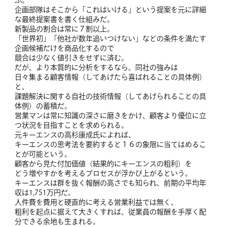
ぶ。
企画部隊はそこから「これはいける」という提案を元に詳細
な最終提案書を書く仕組みだ。
新製品の割合は常に７割以上。
「世界初」「他社が数年追いつけない」などの条件を満たす
企画候補だけを商品化するので
競合は少なく値引きをせずに済む。
だが、より本質的に分析をするなら、同社の強みは
日々集まる顧客情報（してあげたら喜ばれることの具体例）
と、
課題解決に関する自社の技術情報（してあげられることの具
体例）の蓄積だ。
営業マンは常に知識の深さに磨きをかけ、顧客より優位に立
つ状況を目指すことを求められる。
元キーエンスの高杉康成氏によれば、
キーエンスの思考法を要約すると１６の象限に当てはめるこ
とが可能という。
顧客から見た付加価値（結果的にキーエンスの粗利）を
どう増やすかを考えるプロセスが浮かび上がるという。
キーエンスは群を抜く報酬の高さでも知られ、前期の平均年
収は1,751万円だ。
人件費を費用と硬直的に考える営業利益では無く、
粗利を起点に据えて大きくすれば、従業員の報酬を手厚く配
分できる余地も生まれる。