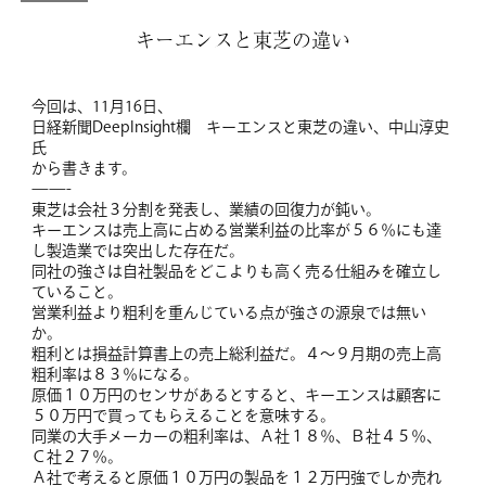
キーエンスと東芝の違い
今回は、11月16日、
日経新聞DeepInsight欄 キーエンスと東芝の違い、中山淳史
氏
から書きます。
——-
東芝は会社３分割を発表し、業績の回復力が鈍い。
キーエンスは売上高に占める営業利益の比率が５６％にも達
し製造業では突出した存在だ。
同社の強さは自社製品をどこよりも高く売る仕組みを確立し
ていること。
営業利益より粗利を重んじている点が強さの源泉では無い
か。
粗利とは損益計算書上の売上総利益だ。４～９月期の売上高
粗利率は８３％になる。
原価１０万円のセンサがあるとすると、キーエンスは顧客に
５０万円で買ってもらえることを意味する。
同業の大手メーカーの粗利率は、Ａ社１８％、Ｂ社４５％、
Ｃ社２７％。
Ａ社で考えると原価１０万円の製品を１２万円強でしか売れ