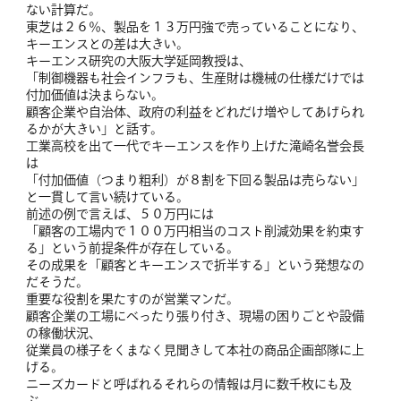
ない計算だ。
東芝は２６％、製品を１３万円強で売っていることになり、
キーエンスとの差は大きい。
キーエンス研究の大阪大学延岡教授は、
「制御機器も社会インフラも、生産財は機械の仕様だけでは
付加価値は決まらない。
顧客企業や自治体、政府の利益をどれだけ増やしてあげられ
るかが大きい」と話す。
工業高校を出て一代でキーエンスを作り上げた滝崎名誉会長
は
「付加価値（つまり粗利）が８割を下回る製品は売らない」
と一貫して言い続けている。
前述の例で言えば、５０万円には
「顧客の工場内で１００万円相当のコスト削減効果を約束す
る」という前提条件が存在している。
その成果を「顧客とキーエンスで折半する」という発想なの
だそうだ。
重要な役割を果たすのが営業マンだ。
顧客企業の工場にべったり張り付き、現場の困りごとや設備
の稼働状況、
従業員の様子をくまなく見聞きして本社の商品企画部隊に上
げる。
ニーズカードと呼ばれるそれらの情報は月に数千枚にも及