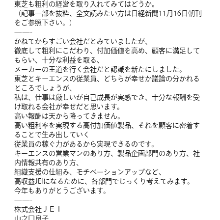
東芝も粗利の経営を取り入れてみてはどうか。
（記事一部を抜粋、全文読みたい方は日経新聞11月16日朝刊
をご参照下さい。）
——-
かねてからすごい会社だとみていましたが、
徹底して粗利にこだわり、付加価値を高め、顧客に満足して
もらい、十分な利益を取る、
メーカーの王道を行く会社だと認識を新たにしました。
東芝とキーエンスの従業員、どちらが幸せか議論の分かれる
ところでしょうが、
私は、仕事は厳しいが自己成長が実感でき、十分な報酬を受
け取れる会社が幸せだと思います。
高い報酬は天から降ってきません。
高い粗利率を実現する高付加価値製品、それを顧客に密着す
ることで生み出していく
従業員の稼ぐ力があるから実現できるのです。
キーエンスの営業マンのあり方、製品企画部門のあり方、社
内情報共有のあり方、
組織支援の仕組み、モチベーションアップなど、
高収益JEIになるために、各部門でじっくり考えてみます。
今年もありがとうございます。
——-
株式会社ＪＥＩ
山之口良子