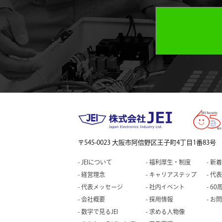
〒545-0023 大阪市阿倍野区王子町4丁目1番83号
JEIについて
福利厚生・制度
新着
経営理念
キャリアステップ
代表
代表メッセージ
社内イベント
60
会社概要
採用情報
お問
数字で見るJEI
求める人物像