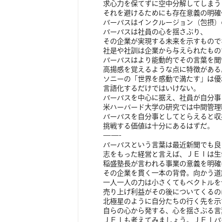
求心力を保てずに空中分解してしまう
それを避けるためにも存在意義の明確
パーパスはインクルージョン（包摂）
パーパスは社員の心を揺さぶり、
その企業が実現する未来を示すもので
社是や社訓は企業から与えられたもの
パーパスはより能動的でその言葉を聞
高揚感を覚えるような点に特徴がある
ソニーの「世界を感動で満たす」は優
言語化するだけではいけない。
パーパスを中心に据え、社員が自分事
米ハーバード大学の研究では中間管理
パーパスを自分事としてとらえると収
挑戦する価値は十分にあるはずだ。
——-
パーパスという言葉は最近新聞でも良
志をもった経営と言えば、ＪＥＩは生
稲盛塾長が言われる事業の意義を明確
その企業を貫く一本の背骨。向かう道
一人一人の力は小さくてもベクトルを
売り上げ利益がその後についてくるの
北極星のように自分たちの行く先を示
自らの心から発する、心を揺さぶる言
ＪＥＩも考えてみましょう。ＪＥＩパ