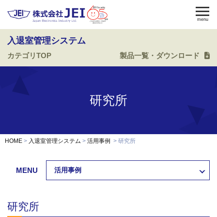
menu
入退室管理システム
カテゴリTOP
製品一覧・ダウンロード
電気錠
電気錠制御盤
入退室管理
認証端末
OEM・開発
研究所
修理・保守
納入事例
HOME
入退室管理システム
活用事例
研究所
会社案内
求人採用
MENU
活用事例
製品資料ダウンロード
お問い合わせ
研究所