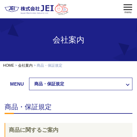
menu
会社案内
電気錠
電気錠制御盤
入退室管理
認証端末
OEM・開発
HOME
会社案内
商品・保証規定
修理・保守
納入事例
MENU
商品・保証規定
会社案内
求人採用
商品・保証規定
製品資料ダウンロード
お問い合わせ
商品に関するご案内