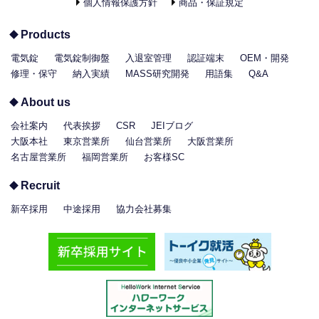
個人情報保護方針
商品・保証規定
Products
電気錠
電気錠制御盤
入退室管理
認証端末
OEM・開発
修理・保守
納入実績
MASS研究開発
用語集
Q&A
About us
会社案内
代表挨拶
CSR
JEIブログ
大阪本社
東京営業所
仙台営業所
大阪営業所
名古屋営業所
福岡営業所
お客様SC
Recruit
新卒採用
中途採用
協力会社募集