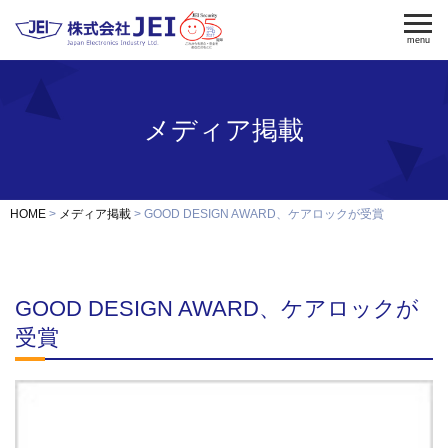
menu
メディア掲載
電気錠
電気錠制御盤
入退室管理
認証端末
OEM・開発
HOME
メディア掲載
GOOD DESIGN AWARD、ケアロックが受賞
修理・保守
納入事例
GOOD DESIGN AWARD、ケアロックが
会社案内
求人採用
受賞
製品資料ダウンロード
お問い合わせ