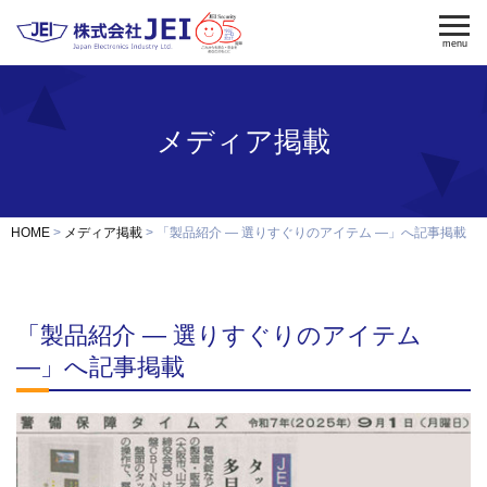
menu
メディア掲載
電気錠
電気錠制御盤
入退室管理
認証端末
OEM・開発
HOME
メディア掲載
「製品紹介 ― 選りすぐりのアイテム ―」へ記事掲載
修理・保守
納入事例
「製品紹介 ― 選りすぐりのアイテム
会社案内
求人採用
―」へ記事掲載
製品資料ダウンロード
お問い合わせ