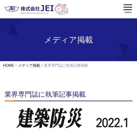
menu
メディア掲載
電気錠
電気錠制御盤
入退室管理
認証端末
OEM・開発
HOME
メディア掲載
業界専門誌に執筆記事掲載
修理・保守
納入事例
業界専門誌に執筆記事掲載
会社案内
求人採用
製品資料ダウンロード
お問い合わせ