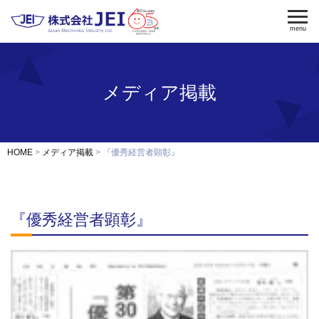
menu
メディア掲載
電気錠
電気錠制御盤
入退室管理
認証端末
OEM・開発
HOME
メディア掲載
『優秀経営者顕彰』
修理・保守
納入事例
『優秀経営者顕彰』
会社案内
求人採用
製品資料ダウンロード
お問い合わせ