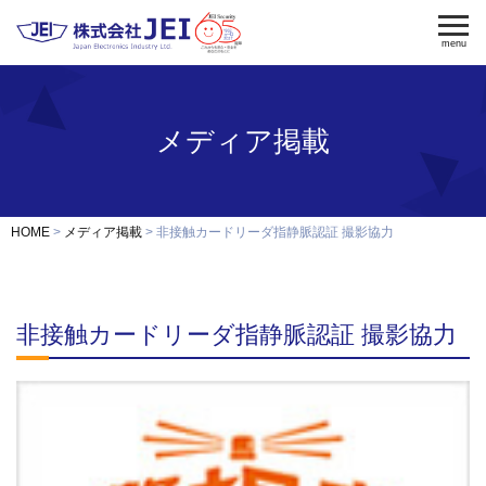
menu
メディア掲載
電気錠
電気錠制御盤
入退室管理
認証端末
OEM・開発
HOME
メディア掲載
非接触カードリーダ指静脈認証 撮影協力
修理・保守
納入事例
非接触カードリーダ指静脈認証 撮影協力
会社案内
求人採用
製品資料ダウンロード
お問い合わせ