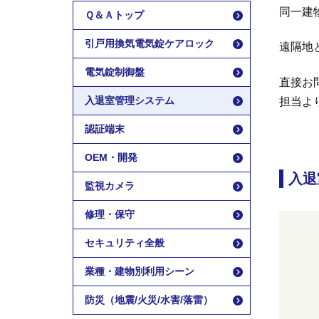
同一建
Ｑ＆Ａトップ
引戸用換気電気錠ケアロック
遠隔地
電気錠制御盤
直接お
入退室管理システム
担当よ
認証端末
OEM・開発
入退
監視カメラ
修理・保守
セキュリティ全般
業種・建物別利用シーン
防災（地震/火災/水害/落雷）