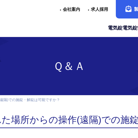
会社案内
求人採用
電気錠
電気錠
Ｑ＆Ａ
(遠隔)での施錠・解錠は可能ですか？
れた場所からの操作(遠隔)での施