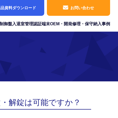
製品資料ダウンロード
お問い合わせ
制御盤
入退室管理
認証端末
OEM・開発
修理・保守
納入事例
錠・解錠は可能ですか？