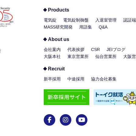
Products
電気錠
電気錠制御盤
入退室管理
認証端
MASS研究開発
用語集
Q&A
About us
会社案内
代表挨拶
CSR
JEIブログ
所
大阪本社
東京営業所
仙台営業所
大阪営
Recruit
新卒採用
中途採用
協力会社募集