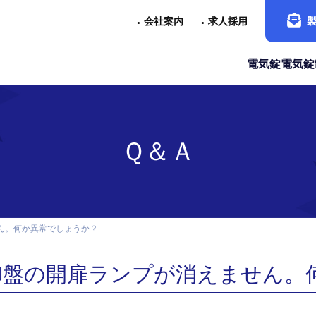
会社案内
求人採用
電気錠
電気錠
Ｑ＆Ａ
ん。何か異常でしょうか？
御盤の開扉ランプが消えません。