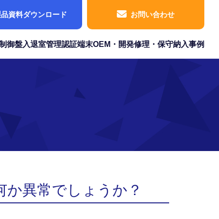
製品資料ダウンロード
お問い合わせ
制御盤
入退室管理
認証端末
OEM・開発
修理・保守
納入事例
何か異常でしょうか？