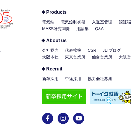
Products
電気錠
電気錠制御盤
入退室管理
認証端
MASS研究開発
用語集
Q&A
About us
会社案内
代表挨拶
CSR
JEIブログ
所
大阪本社
東京営業所
仙台営業所
大阪営
Recruit
新卒採用
中途採用
協力会社募集