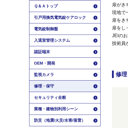
扉がき
Ｑ＆Ａトップ
現地で
引戸用換気電気錠ケアロック
扉をき
扉をし
電気錠制御盤
JEI
入退室管理システム
技術員
認証端末
OEM・開発
修理
監視カメラ
修理・保守
セキュリティ全般
業種・建物別利用シーン
防災（地震/火災/水害/落雷）