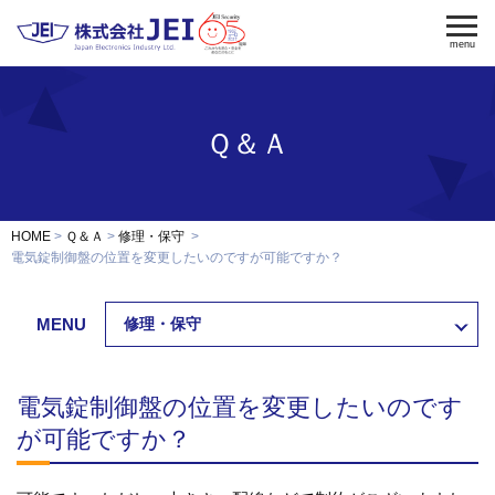
menu
Ｑ＆Ａ
電気錠
電気錠制御盤
入退室管理
認証端末
OEM・開発
HOME
Ｑ＆Ａ
修理・保守
修理・保守
電気錠制御盤の位置を変更したいのですが可能ですか？
納入事例
MENU
修理・保守
会社案内
求人採用
電気錠制御盤の位置を変更したいのです
製品資料ダウンロード
お問い合わせ
が可能ですか？