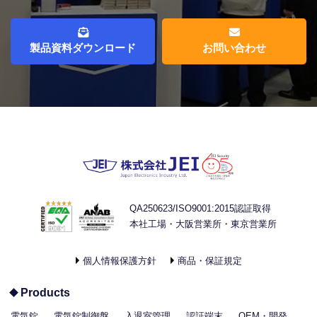
製品資料ダウンロード
お問い合わせ
QA250623/ISO9001:2015認証取得
本社工場・大阪営業所・東京営業所
個人情報保護方針
商品・保証規定
Products
電気錠
電気錠制御盤
入退室管理
認証端末
OEM・開発