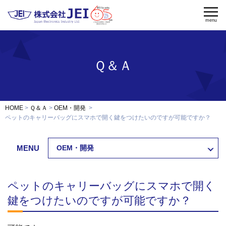
menu
Ｑ＆Ａ
電気錠
電気錠制御盤
入退室管理
認証端末
OEM・開発
HOME
Ｑ＆Ａ
OEM・開発
修理・保守
ペットのキャリーバッグにスマホで開く鍵をつけたいのですが可能ですか？
納入事例
MENU
OEM・開発
会社案内
求人採用
ペットのキャリーバッグにスマホで開く
製品資料ダウンロード
お問い合わせ
鍵をつけたいのですが可能ですか？