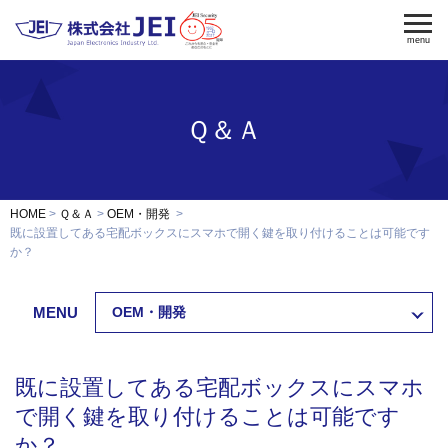
menu
Ｑ＆Ａ
電気錠
電気錠制御盤
入退室管理
認証端末
OEM・開発
HOME
Ｑ＆Ａ
OEM・開発
修理・保守
既に設置してある宅配ボックスにスマホで開く鍵を取り付けることは可能です
か？
納入事例
MENU
OEM・開発
会社案内
求人採用
既に設置してある宅配ボックスにスマホ
製品資料ダウンロード
お問い合わせ
で開く鍵を取り付けることは可能です
か？