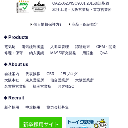
QA250623/ISO9001:2015認証取得
本社工場・大阪営業所・東京営業所
個人情報保護方針
商品・保証規定
Products
電気錠
電気錠制御盤
入退室管理
認証端末
OEM・開発
修理・保守
納入実績
MASS研究開発
用語集
Q&A
About us
会社案内
代表挨拶
CSR
JEIブログ
大阪本社
東京営業所
仙台営業所
大阪営業所
名古屋営業所
福岡営業所
お客様SC
Recruit
新卒採用
中途採用
協力会社募集