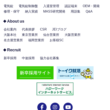
電気錠
電気錠制御盤
入退室管理
認証端末
OEM・開発
修理・保守
納入実績
MASS研究開発
用語集
Q&A
About us
会社案内
代表挨拶
CSR
JEIブログ
大阪本社
東京営業所
仙台営業所
大阪営業所
名古屋営業所
福岡営業所
お客様SC
Recruit
新卒採用
中途採用
協力会社募集