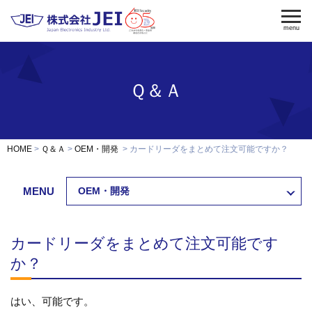
menu
Ｑ＆Ａ
電気錠
電気錠制御盤
入退室管理
認証端末
OEM・開発
HOME
Ｑ＆Ａ
OEM・開発
カードリーダをまとめて注文可能ですか？
修理・保守
納入事例
MENU
OEM・開発
会社案内
求人採用
カードリーダをまとめて注文可能です
か？
製品資料ダウンロード
お問い合わせ
はい、可能です。