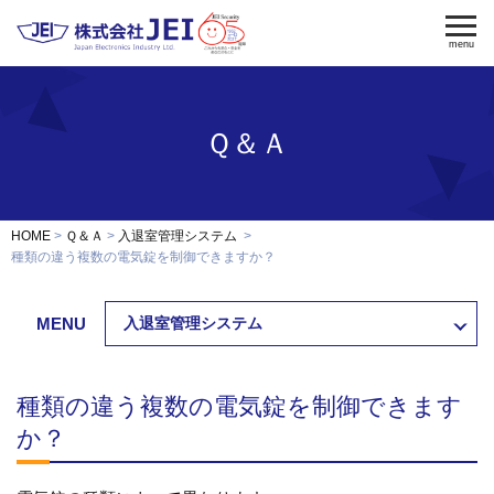
menu
Ｑ＆Ａ
電気錠
電気錠制御盤
入退室管理
認証端末
OEM・開発
HOME
Ｑ＆Ａ
入退室管理システム
修理・保守
種類の違う複数の電気錠を制御できますか？
納入事例
MENU
入退室管理システム
会社案内
求人採用
種類の違う複数の電気錠を制御できます
製品資料ダウンロード
お問い合わせ
か？