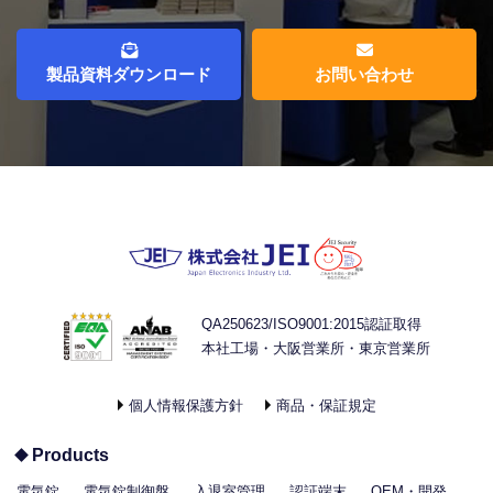
製品資料ダウンロード
お問い合わせ
QA250623/ISO9001:2015認証取得
本社工場・大阪営業所・東京営業所
個人情報保護方針
商品・保証規定
Products
電気錠
電気錠制御盤
入退室管理
認証端末
OEM・開発