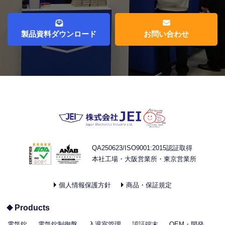
製品資料ダウンロード
お問い合わせ
QA250623/ISO9001:2015認証取得
本社工場・大阪営業所・東京営業所
個人情報保護方針
商品・保証規定
Products
電気錠
電気錠制御盤
入退室管理
認証端末
OEM・開発