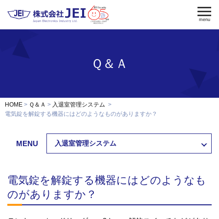
menu
Ｑ＆Ａ
電気錠
電気錠制御盤
入退室管理
認証端末
OEM・開発
HOME
Ｑ＆Ａ
入退室管理システム
修理・保守
電気錠を解錠する機器にはどのようなものがありますか？
納入事例
MENU
入退室管理システム
会社案内
求人採用
電気錠を解錠する機器にはどのようなも
製品資料ダウンロード
お問い合わせ
のがありますか？