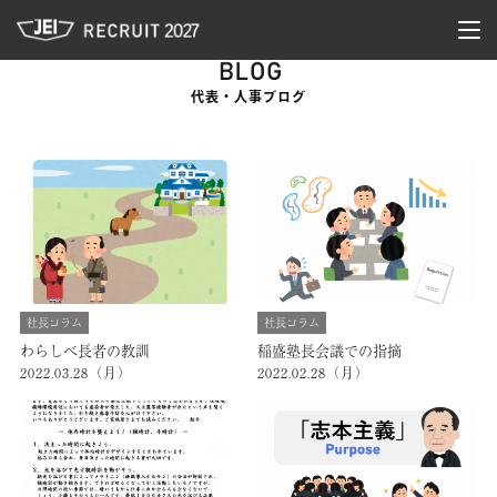
JEI 新卒採用サイト
togg
navi
代表・人事ブログ
社長コラム
社長コラム
わらしべ長者の教訓
稲盛塾長会議での指摘
2022.03.28（月）
2022.02.28（月）