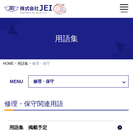
menu
用語集
電気錠
電気錠制御盤
入退室管理
認証端末
OEM・開発
HOME
用語集
修理・保守
修理・保守
納入事例
MENU
修理・保守
会社案内
求人採用
修理・保守関連用語
製品資料ダウンロード
お問い合わせ
用語集 掲載予定