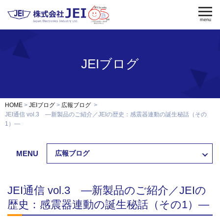
menu
JEIブログ
電気錠
電気錠制御盤
入退室管理
認証端末
OEM・開発
HOME
JEIブログ
広報ブログ
修理・保守
JEI通信 vol.3 ―新製品のご紹介／JEIの歴史：感震器連動の誕生秘話（その
1）―
納入事例
MENU
広報ブログ
会社案内
求人採用
JEI通信 vol.3 ―新製品のご紹介／JEIの
製品資料ダウンロード
お問い合わせ
歴史：感震器連動の誕生秘話（その1）―