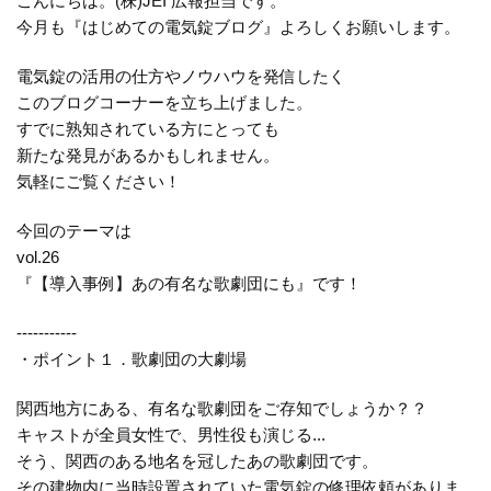
こんにちは。(株)JEI 広報担当です。
今月も『はじめての電気錠ブログ』よろしくお願いします。
電気錠の活用の仕方やノウハウを発信したく
このブログコーナーを立ち上げました。
すでに熟知されている方にとっても
新たな発見があるかもしれません。
気軽にご覧ください！
今回のテーマは
vol.26
『【導入事例】あの有名な歌劇団にも』です！
-----------
・ポイント１．歌劇団の大劇場
関西地方にある、有名な歌劇団をご存知でしょうか？？
キャストが全員女性で、男性役も演じる...
そう、関西のある地名を冠したあの歌劇団です。
その建物内に当時設置されていた電気錠の修理依頼がありま