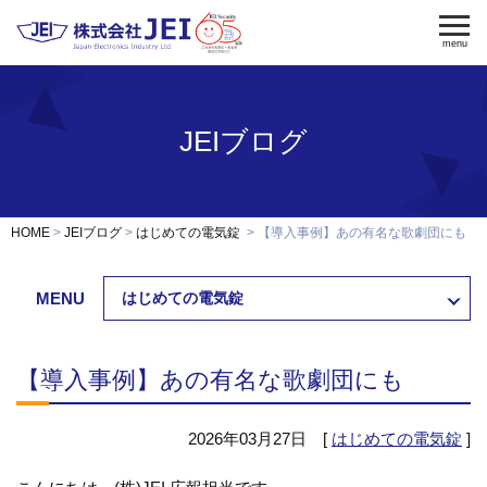
menu
JEIブログ
電気錠
電気錠制御盤
入退室管理
認証端末
OEM・開発
HOME
JEIブログ
はじめての電気錠
【導入事例】あの有名な歌劇団にも
修理・保守
納入事例
MENU
はじめての電気錠
会社案内
求人採用
【導入事例】あの有名な歌劇団にも
製品資料ダウンロード
お問い合わせ
2026年03月27日 [
はじめての電気錠
]