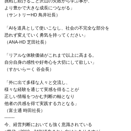
挑戦し続けること沢山の失敗から学ぶ事が、
より豊かで大きな成長につながる」
（サントリーHD 鳥井社長）
「AIを道具として使いこなし、社会の不完全な部分を
恐れず変えていく勇気を持ってください」
（ANA-HD 芝田社長）
「リアルな体験価値がこれまで以上に高まる。
自分自身の感性や好奇心を大切にして欲しい」
（すかいらーく 谷会長）
「外に出て多様な人々と交流し、
様々な経験を通じて実感を得ることが
正しい情報をつかむ判断の軸となり
他者の共感を得て実践する力となる」
（富士通 時田社長）
-------
今、経営判断においても強く意識されている