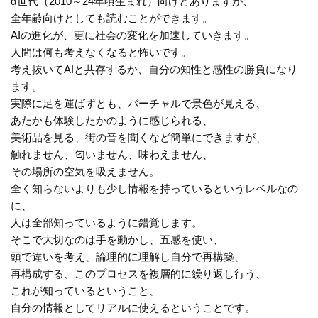
α世代（2010～24年頃生まれ）向けとありますが、
全年齢向けとしても読むことができます。
AIの進化が、更に社会の変化を加速していきます。
人間は何も考えなくなると怖いです。
考え抜いてAIと共存するか、自分の知性と感性の勝負になり
ます。
実際に足を運ばずとも、バーチャルで景色が見える、
あたかも体験したかのように感じられる、
美術品を見る、街の音を聞くなど簡単にできますが、
触れません、匂いません、味わえません、
その場所の空気を吸えません。
全く知らないよりも少し情報を持っているというレベルなの
に、
人は全部知っているように錯覚します。
そこで大切なのは手を動かし、五感を使い、
頭で違いを考え、論理的に理解し自分で再構築、
再構成する、このプロセスを複層的に繰り返し行う、
これが知っているということ、
自分の情報としてリアルに使えるということです。