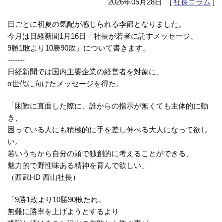
2026年05月28日 [
社長コラム
]
日ごとに初夏の気配が感じられる季節となりました。
今月は日経新聞1月16日「社長が若者に託すメッセージ、
9勝1敗より10勝90敗」について書きます。
-------
日経新聞では国内主要企業の経営者を対象に、
α世代に向けたメッセージを得た。
「困難に直面した際に、誰からの指示が無くても主体的に動
き、
困っている人にも積極的に手を差し伸べる大人になって欲し
い。
若いうちから自分の頭で独創的に考えることができる、
魅力的で野性味ある精神を育んで欲しい」
（西武HD 西山社長）
「9勝1敗より10勝90敗たれ。
無難に勝率を上げようとするより