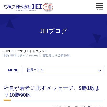
menu
JEIブログ
電気錠
電気錠制御盤
入退室管理
認証端末
OEM・開発
HOME
JEIブログ
社長コラム
修理・保守
社長が若者に託すメッセージ、9勝1敗より10勝90敗
納入事例
MENU
社長コラム
会社案内
求人採用
社長が若者に託すメッセージ、9勝1敗よ
製品資料ダウンロード
お問い合わせ
り10勝90敗