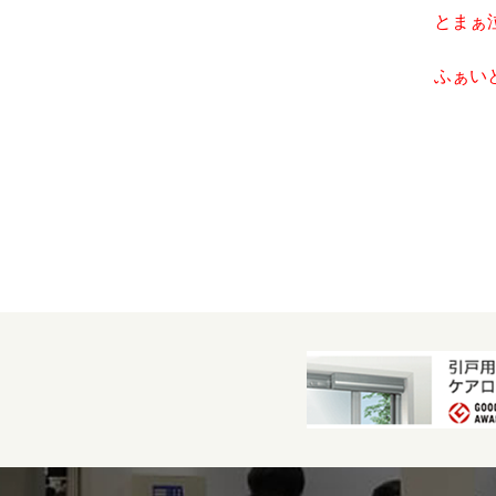
とまぁ
ふぁい