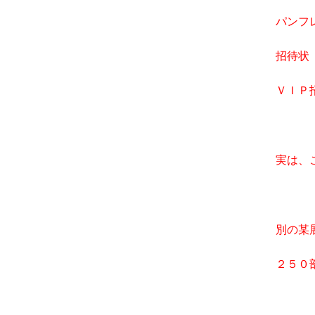
パンフ
招
ＶＩ
実は、
別の某
２５０