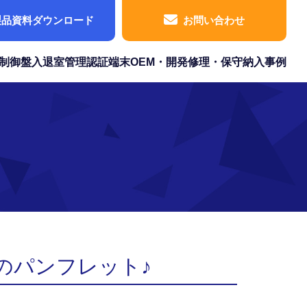
製品資料ダウンロード
お問い合わせ
制御盤
入退室管理
認証端末
OEM・開発
修理・保守
納入事例
のパンフレット♪