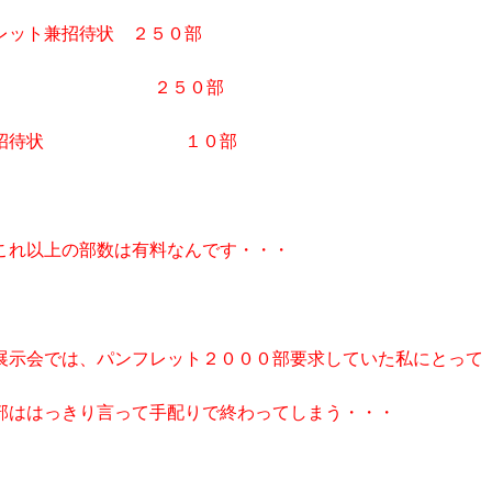
レット兼招待状 ２５０部
待状 ２５０部
Ｐ招待状 １０部
これ以上の部数は有料なんです・・・
展示会では、パンフレット２０００部要求していた私にとって
部ははっきり言って手配りで終わってしまう・・・