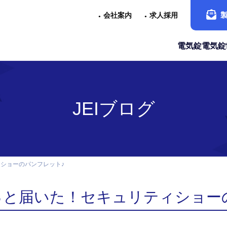
会社案内
求人採用
電気錠
電気錠
JEIブログ
ショーのパンフレット♪
っと届いた！セキュリティショー