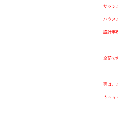
サッシ
ハウス
設計事
全部で
実は、
うぅぅ