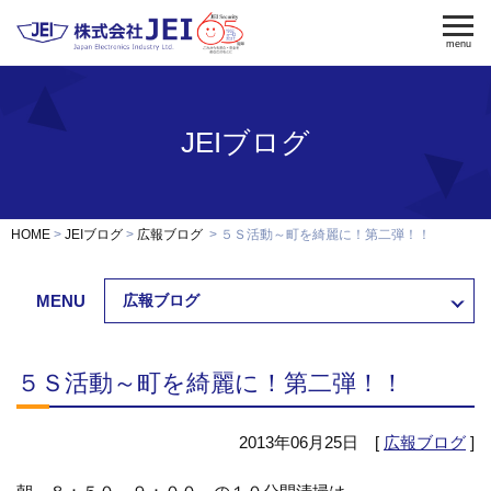
menu
JEIブログ
電気錠
電気錠制御盤
入退室管理
認証端末
OEM・開発
HOME
JEIブログ
広報ブログ
５Ｓ活動～町を綺麗に！第二弾！！
修理・保守
納入事例
MENU
広報ブログ
会社案内
求人採用
５Ｓ活動～町を綺麗に！第二弾！！
製品資料ダウンロード
お問い合わせ
2013年06月25日 [
広報ブログ
]