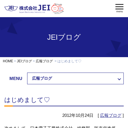
menu
JEIブログ
電気錠
電気錠制御盤
入退室管理
認証端末
OEM・開発
HOME
JEIブログ
広報ブログ
はじめまして♡
修理・保守
納入事例
MENU
広報ブログ
会社案内
求人採用
はじめまして♡
製品資料ダウンロード
お問い合わせ
2012年10月24日 [
広報ブログ
]