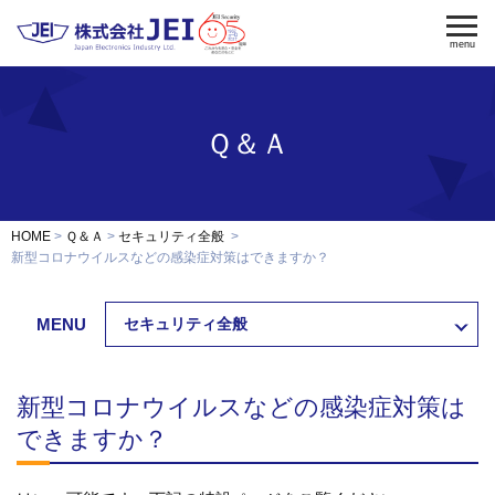
menu
Ｑ＆Ａ
電気錠
電気錠制御盤
入退室管理
認証端末
OEM・開発
HOME
Ｑ＆Ａ
セキュリティ全般
修理・保守
新型コロナウイルスなどの感染症対策はできますか？
納入事例
MENU
セキュリティ全般
会社案内
求人採用
新型コロナウイルスなどの感染症対策は
製品資料ダウンロード
お問い合わせ
できますか？