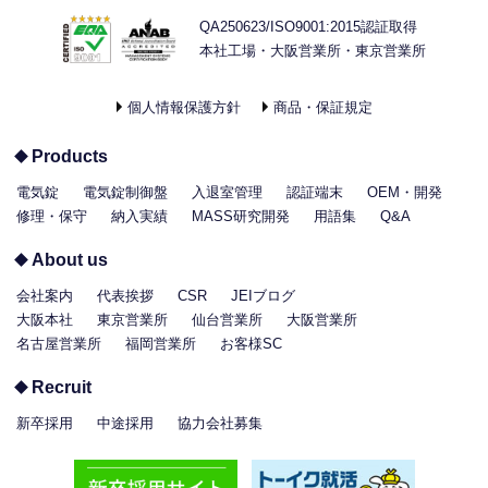
QA250623/ISO9001:2015認証取得
本社工場・大阪営業所・東京営業所
個人情報保護方針
商品・保証規定
Products
電気錠
電気錠制御盤
入退室管理
認証端末
OEM・開発
修理・保守
納入実績
MASS研究開発
用語集
Q&A
About us
会社案内
代表挨拶
CSR
JEIブログ
大阪本社
東京営業所
仙台営業所
大阪営業所
名古屋営業所
福岡営業所
お客様SC
Recruit
新卒採用
中途採用
協力会社募集