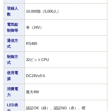
登録人
10,000指（5,000人）
数
電気錠
有（24V）
制御等
通信方
RS485
式
制御方
32ビットCPU
式
使用電
DC24V±5％
源
消費電
最大4W
力
LED表
認証OK（緑）、認証NG（赤）、橙
示