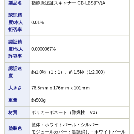
製品名
指静脈認証スキャナー CB-LBS(FV)A
認証精
度/本人
0.01%
拒否率
認証精
度/他人
0.0000067%
許容率
認証速
約1.0秒（1：1）、約1.5秒（1:2,000）
度
大きさ
76.5ｍｍｘ176ｍｍｘ101ｍｍ
重量
約500g
材質
ポリカーボネート（難燃性 V0）
筐体：ホワイトパール・シルバー
塗装色
モジュールカバー：黒艶消し・ホワイトパール