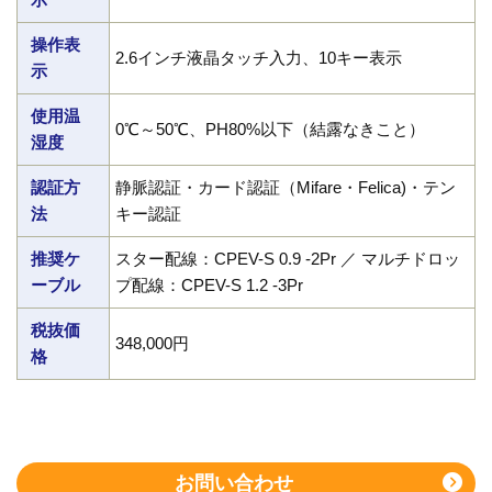
操作表
2.6インチ液晶タッチ入力、10キー表示
示
使用温
0℃～50℃、PH80%以下（結露なきこと）
湿度
認証方
静脈認証・カード認証（Mifare・Felica)・テン
法
キー認証
推奨ケ
スター配線：CPEV-S 0.9 -2Pr ／ マルチドロッ
ーブル
プ配線：CPEV-S 1.2 -3Pr
税抜価
348,000円
格
お問い合わせ