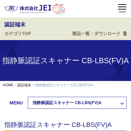
menu
認証端末
カテゴリTOP
製品一覧・ダウンロード
電気錠
電気錠制御盤
入退室管理
認証端末
OEM・開発
指静脈認証スキャナー CB-LBS(FV)A
修理・保守
納入事例
HOME
認証端末
指静脈認証スキャナー CB-LBS(FV)A
会社案内
求人採用
MENU
指静脈認証スキャナー CB-LBS(FV)A
製品資料ダウンロード
お問い合わせ
指静脈認証スキャナー CB-LBS(FV)A