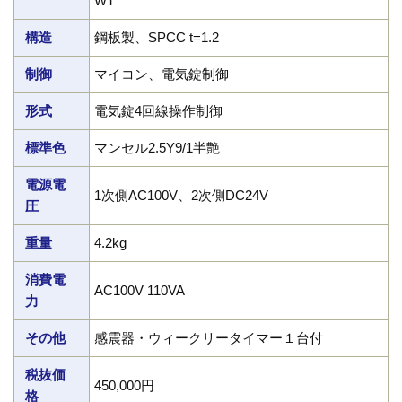
WT
構造
鋼板製、SPCC t=1.2
制御
マイコン、電気錠制御
形式
電気錠4回線操作制御
標準色
マンセル2.5Y9/1半艶
電源電
1次側AC100V、2次側DC24V
圧
重量
4.2kg
消費電
AC100V 110VA
力
その他
感震器・ウィークリータイマー１台付
税抜価
450,000円
格