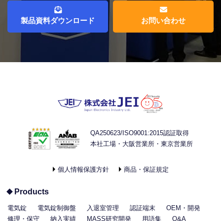
製品資料ダウンロード
お問い合わせ
QA250623/ISO9001:2015認証取得
本社工場・大阪営業所・東京営業所
個人情報保護方針
商品・保証規定
Products
電気錠
電気錠制御盤
入退室管理
認証端末
OEM・開発
修理・保守
納入実績
MASS研究開発
用語集
Q&A