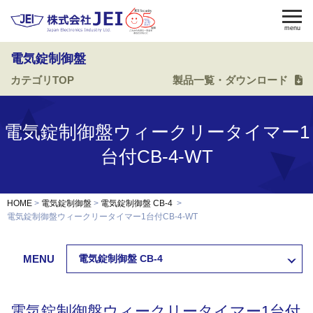
menu
電気錠制御盤
カテゴリTOP
製品一覧・ダウンロード
電気錠
電気錠制御盤
入退室管理
電気錠制御盤ウィークリータイマー1
認証端末
OEM・開発
台付CB-4-WT
修理・保守
納入事例
HOME
電気錠制御盤
電気錠制御盤 CB-4
電気錠制御盤ウィークリータイマー1台付CB-4-WT
会社案内
求人採用
MENU
電気錠制御盤 CB-4
製品資料ダウンロード
お問い合わせ
電気錠制御盤ウィークリータイマー1台付