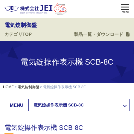
menu
電気錠制御盤
カテゴリTOP
製品一覧・ダウンロード
電気錠
電気錠制御盤
入退室管理
認証端末
OEM・開発
電気錠操作表示機 SCB-8C
修理・保守
納入事例
HOME
電気錠制御盤
電気錠操作表示機 SCB-8C
会社案内
求人採用
MENU
電気錠操作表示機 SCB-8C
製品資料ダウンロード
お問い合わせ
電気錠操作表示機 SCB-8C